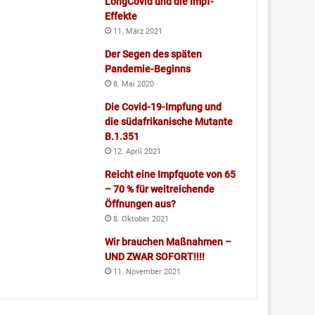
LongCovid und die Impf-
Effekte
11. März 2021
Der Segen des späten
Pandemie-Beginns
8. Mai 2020
Die Covid-19-Impfung und
die südafrikanische Mutante
B.1.351
12. April 2021
Reicht eine Impfquote von 65
– 70 % für weitreichende
Öffnungen aus?
8. Oktober 2021
Wir brauchen Maßnahmen –
UND ZWAR SOFORT!!!!
11. November 2021