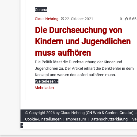
Corona
Claus Nehring
22. Oktober 2021
0
5.65
Die Durchseuchung von
Kindern und Jugendlichen
muss aufhören
Die Politik lässt die Durchseuchung der Kinder und
Jugendlichen zu. Der Artikel erklärt die Denkfehler in dem
Konzept und warum das sofort aufhören muss.
Weiterlesen »
Mehr laden
© Copyright 2026 by Claus Nehring (
CN Web & Content Creator
), 
Cookie-Einstellungen
|
Impressum
|
Datenschutzerkläung
|
Ve
Schaltfläche
"Zurück