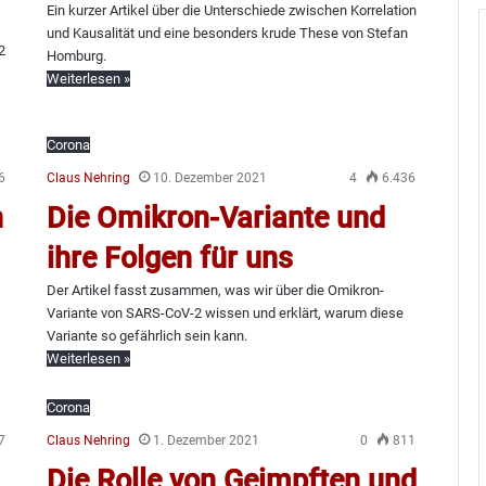
Ein kurzer Artikel über die Unterschiede zwischen Korrelation
und Kausalität und eine besonders krude These von Stefan
2
Homburg.
Weiterlesen »
Corona
6
Claus Nehring
10. Dezember 2021
4
6.436
n
Die Omikron-Variante und
ihre Folgen für uns
Der Artikel fasst zusammen, was wir über die Omikron-
Variante von SARS-CoV-2 wissen und erklärt, warum diese
Variante so gefährlich sein kann.
Weiterlesen »
Corona
7
Claus Nehring
1. Dezember 2021
0
811
Die Rolle von Geimpften und