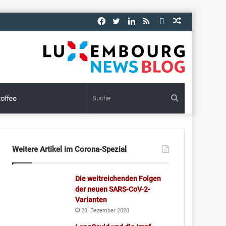
Facebook
Twitter
LinkedIn
RSS
E-
Zufälliger
Mail
Artikel
Suche
offee
Weitere Artikel im Corona-Spezial
Die weitreichenden Folgen
der neuen SARS-CoV-2-
Varianten
28. Dezember 2020