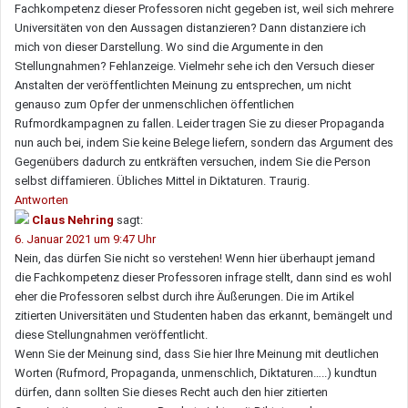
Fachkompetenz dieser Professoren nicht gegeben ist, weil sich mehrere
Universitäten von den Aussagen distanzieren? Dann distanziere ich
mich von dieser Darstellung. Wo sind die Argumente in den
Stellungnahmen? Fehlanzeige. Vielmehr sehe ich den Versuch dieser
Anstalten der veröffentlichten Meinung zu entsprechen, um nicht
genauso zum Opfer der unmenschlichen öffentlichen
Rufmordkampagnen zu fallen. Leider tragen Sie zu dieser Propaganda
nun auch bei, indem Sie keine Belege liefern, sondern das Argument des
Gegenübers dadurch zu entkräften versuchen, indem Sie die Person
selbst diffamieren. Übliches Mittel in Diktaturen. Traurig.
Antworten
Claus Nehring
sagt:
6. Januar 2021 um 9:47 Uhr
Nein, das dürfen Sie nicht so verstehen! Wenn hier überhaupt jemand
die Fachkompetenz dieser Professoren infrage stellt, dann sind es wohl
eher die Professoren selbst durch ihre Äußerungen. Die im Artikel
zitierten Universitäten und Studenten haben das erkannt, bemängelt und
diese Stellungnahmen veröffentlicht.
Wenn Sie der Meinung sind, dass Sie hier Ihre Meinung mit deutlichen
Worten (Rufmord, Propaganda, unmenschlich, Diktaturen…..) kundtun
dürfen, dann sollten Sie dieses Recht auch den hier zitierten