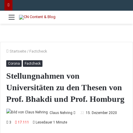
Menü
Startseite
/
Factcheck
Corona
Factcheck
Stellungnahmen von
Universitäten zu den Thesen von
Prof. Bhakdi und Prof. Homburg
Sende
Claus Nehring
15. Dezember 2020
uns
3
17.111
Lesedauer 1 Minute
eine