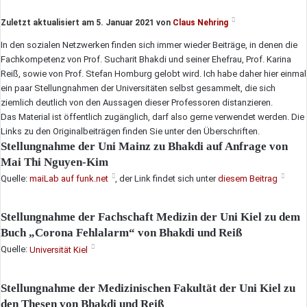
E-
Mail
Zuletzt aktualisiert am 5. Januar 2021 von
Claus Nehring
In den sozialen Netzwerken finden sich immer wieder Beiträge, in denen die
Fachkompetenz von Prof. Sucharit Bhakdi und seiner Ehefrau, Prof. Karina
Reiß, sowie von Prof. Stefan Homburg gelobt wird. Ich habe daher hier einmal
ein paar Stellungnahmen der Universitäten selbst gesammelt, die sich
ziemlich deutlich von den Aussagen dieser Professoren distanzieren.
Das Material ist öffentlich zugänglich, darf also gerne verwendet werden. Die
Links zu den Originalbeiträgen finden Sie unter den Überschriften.
Stellungnahme der Uni Mainz zu Bhakdi auf Anfrage von
Mai Thi Nguyen-Kim
Quelle:
maiLab auf funk.net
, der Link findet sich unter
diesem Beitrag
Stellungnahme der Fachschaft Medizin der Uni Kiel zu dem
Buch „Corona Fehlalarm“ von Bhakdi und Reiß
Quelle:
Universität Kiel
Stellungnahme der Medizinischen Fakultät der Uni Kiel zu
den Thesen von Bhakdi und Reiß