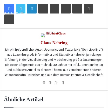
LinkedIn
Tumblr
Pinterest
Reddit
VKontakte
Teile per E-Mail
Facebook
Twitter
Drucken
Claus Nehring
Ich bin freiberuflicher Autor, Journalist und Texter (aka "Schreiberling")
aus Luxemburg. Als Informatiker und Statistiker habe ich jahrelange
Erfahrung in der Visualisierung und Modellierung großer Datenmengen.
Ich beschäftige mich seit mehr als 30 Jahren mit Infektionskrankheiten
und publiziere Artikel zu diesem Thema, aus verschiedenen anderen
Wissenschafts-Bereichen und aus dem Bereich Internet & Gesellschaft,
Webseite
Facebook
Twitter
LinkedIn
Ähnliche Artikel