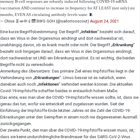
memory B-cell responses are robustly induced following COVID-19 mRNA
vaccination AND continue to increase in frequency for AT LEAST (not only) six
months, EVEN AS circulating antibody levels wane. 🧵
— Chise 🧬🧫🦠💉🔜 BWS GOH (@sailorrooscout)
August 24, 2021
Eine kurze Begriffsbestimmung: Der Begriff „
Infektion
“ bezieht sich darauf,
dass ein Virus in den Organismus eindringt und dort nachweisbar ist,
unabhängig davon, ob es krank macht oder nicht. Der Begriff „
Erkrankung
“
bezieht sich hingegen darauf, dass ein Virus in den Organismus eindringt,
dort nachweisbar ist UND ein Erkrankung auslöst. Es ist wichtig, die beiden
Begriffe nicht zu verwechseln.
Anmerkung des Übersetzers
: Das primäre Ziel eines Impfstoffes liegt in der
Verhinderung von „
Erkrankungen
“. Umso besser ist es natürlich, wenn
daneben auch noch „
Infektionen
“ verhindert werden können. Die aktuellen
Covid-19-Impfstoffe schaffen beides in erstaunlich hohem Maße.
Das erste, was man über die COVID-19-Impfstoffe wissen sollte, ist, dass sie
genau das tun, wofür sie entwickelt und zugelassen wurden. Seit der
Einführung der Impfstoffe Ende letzten Jahres ist die Zahl der COVID-19-
Erkrankungen unter den Geimpften in einem noch nie dagewesenen Ausmaß
zurückgegangen.
Der zweite Punkt, den man über die COVID-19-Impfstoffe wissen muss, ist,
dass sie keine undurchdringliche Brandmauer für das SARS-CoV-2-Virus