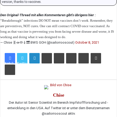
version, thanks to vaccines.
Den Original-Thread mit allen Kommentaren gibt’s übrigens hier :
“Breakthrough” infections DO NOT mean vaccines don’t work. Remember, they
are preventives, NOT cures. One can still contract COVID once vaccinated. As
long as that vaccine is preventing you from facing severe disease and worse, it IS
working and doing what it was designed to do.
— Chise 🧬🧫🦠💉🔜 BWS GOH (@sailorrooscout)
October 8, 2021
LinkedIn
Tumblr
Pinterest
Reddit
VKontakte
Teile per E-Mail
Facebook
Twitter
Drucken
Chise
Der Autor ist Senior Scientist im Bereich Impfstoffforschung und -
entwicklung in den USA. Auf Twitter ist er unter dem Benutzernamen
@sailorrooscout aktiv.