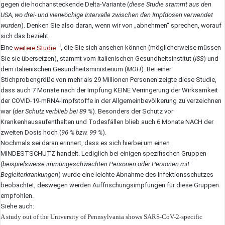
gegen die hochansteckende Delta-Variante (
diese Studie stammt aus den
USA, wo drei- und vierwöchige Intervalle zwischen den Impfdosen verwendet
wurden
). Denken Sie also daran, wenn wir von „abnehmen“ sprechen, worauf
sich das bezieht.
Eine
weitere Studie
, die Sie sich ansehen können (möglicherweise müssen
Sie sie übersetzen), stammt vom italienischen Gesundheitsinstitut (
ISS
) und
dem italienischen Gesundheitsministerium (
MOH
). Bei einer
Stichprobengröße von mehr als 29 Millionen Personen zeigte diese Studie,
dass auch 7 Monate nach der Impfung KEINE Verringerung der Wirksamkeit
der COVID-19-mRNA-Impfstoffe in der Allgemeinbevölkerung zu verzeichnen
war (
der Schutz verblieb bei 89 %
). Besonders der Schutz vor
Krankenhausaufenthalten und Todesfällen blieb auch 6 Monate NACH der
zweiten Dosis hoch (
96 % bzw. 99 %
).
Nochmals sei daran erinnert, dass es sich hierbei um einen
MINDESTSCHUTZ handelt. Lediglich bei einigen spezifischen Gruppen
(
beispielsweise immungeschwächten Personen oder Personen mit
Begleiterkrankungen
) wurde eine leichte Abnahme des Infektionsschutzes
beobachtet, deswegen werden Auffrischungsimpfungen für diese Gruppen
empfohlen.
Siehe auch:
A study out of the University of Pennsylvania shows SARS-CoV-2-specific