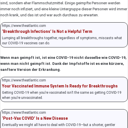
sind, sondern eher Flammschutzmittel. Einige geimpfte Personen werden
immer noch infiziert, und eine kleine Untergruppe dieser Personen wird immer
noch krank, und das ist und war auch durchaus zu erwarten.
https://www.theatlantic.com
‘Breakthrough Infections’ Is Not a Helpful Term
Lumping all breakthroughs together, regardless of symptoms, miscasts what
our COVID-19 vaccines can do.
Wenn man geimpft ist, ist eine COVID-19 nicht dasselbe wie COVID-19,
wenn man nicht geimpft ist. Dank der Impfstoffe ist es eine kürzere,
sanftere Version der Erkrankung.
https://www.theatlantic.com
Your Vaccinated Immune System Is Ready for Breakthroughs
Getting COVID-19 when you’re vaccinated isn’t the same as getting COVID-19
when you’re unvaccinated.
https://www.theatlantic.com
‘Post-Vax COVID’ Is a New Disease
Eventually we might all have to deal with COVID-19—but a shorter, gentler