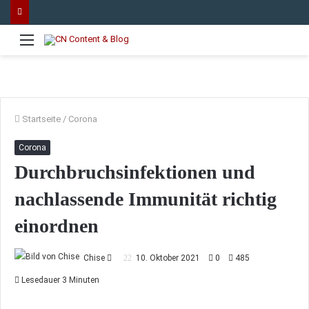
Menü
Startseite
/
Corona
Corona
Durchbruchsinfektionen und
nachlassende Immunität richtig
einordnen
Sende
Chise
10. Oktober 2021
0
485
uns
Lesedauer 3 Minuten
eine
E-