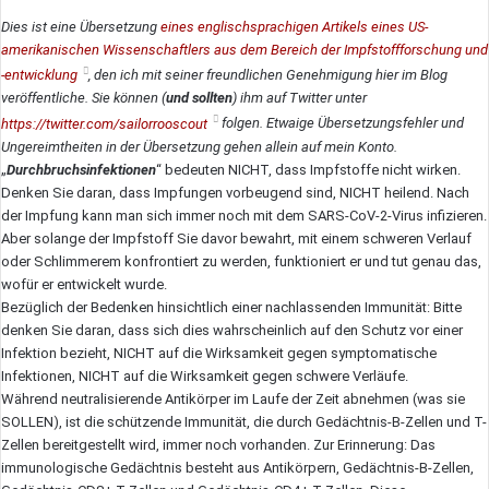
Mail
Dies ist eine Übersetzung
eines englischsprachigen Artikels eines US-
amerikanischen Wissenschaftlers aus dem Bereich der Impfstoffforschung und
-entwicklung
, den ich mit seiner freundlichen Genehmigung hier im Blog
veröffentliche. Sie können (
und sollten
) ihm auf Twitter unter
https://twitter.com/sailorrooscout
folgen. Etwaige Übersetzungsfehler und
Ungereimtheiten in der Übersetzung gehen allein auf mein Konto.
„
Durchbruchsinfektionen
“ bedeuten NICHT, dass Impfstoffe nicht wirken.
Denken Sie daran, dass Impfungen vorbeugend sind, NICHT heilend. Nach
der Impfung kann man sich immer noch mit dem SARS-CoV-2-Virus infizieren.
Aber solange der Impfstoff Sie davor bewahrt, mit einem schweren Verlauf
oder Schlimmerem konfrontiert zu werden, funktioniert er und tut genau das,
wofür er entwickelt wurde.
Bezüglich der Bedenken hinsichtlich einer nachlassenden Immunität: Bitte
denken Sie daran, dass sich dies wahrscheinlich auf den Schutz vor einer
Infektion bezieht, NICHT auf die Wirksamkeit gegen symptomatische
Infektionen, NICHT auf die Wirksamkeit gegen schwere Verläufe.
Während neutralisierende Antikörper im Laufe der Zeit abnehmen (was sie
SOLLEN), ist die schützende Immunität, die durch Gedächtnis-B-Zellen und T-
Zellen bereitgestellt wird, immer noch vorhanden. Zur Erinnerung: Das
immunologische Gedächtnis besteht aus Antikörpern, Gedächtnis-B-Zellen,