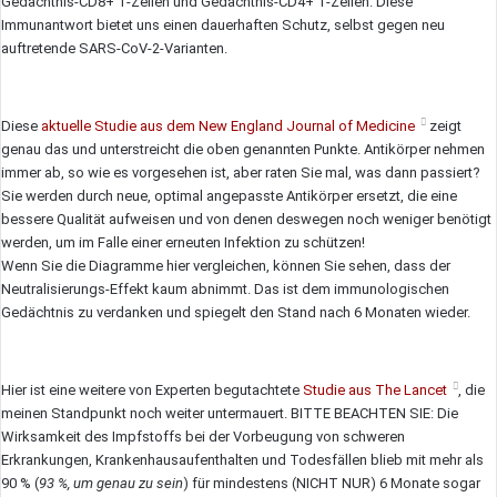
Gedächtnis-CD8+ T-Zellen und Gedächtnis-CD4+ T-Zellen. Diese
Immunantwort bietet uns einen dauerhaften Schutz, selbst gegen neu
auftretende SARS-CoV-2-Varianten.
Diese
aktuelle Studie aus dem New England Journal of Medicine
zeigt
genau das und unterstreicht die oben genannten Punkte. Antikörper nehmen
immer ab, so wie es vorgesehen ist, aber raten Sie mal, was dann passiert?
Sie werden durch neue, optimal angepasste Antikörper ersetzt, die eine
bessere Qualität aufweisen und von denen deswegen noch weniger benötigt
werden, um im Falle einer erneuten Infektion zu schützen!
Wenn Sie die Diagramme hier vergleichen, können Sie sehen, dass der
Neutralisierungs-Effekt kaum abnimmt. Das ist dem immunologischen
Gedächtnis zu verdanken und spiegelt den Stand nach 6 Monaten wieder.
Hier ist eine weitere von Experten begutachtete
Studie aus The Lancet
, die
meinen Standpunkt noch weiter untermauert. BITTE BEACHTEN SIE: Die
Wirksamkeit des Impfstoffs bei der Vorbeugung von schweren
Erkrankungen, Krankenhausaufenthalten und Todesfällen blieb mit mehr als
90 % (
93 %, um genau zu sein
) für mindestens (NICHT NUR) 6 Monate sogar