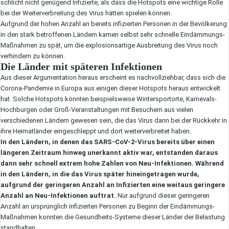
schlicht nicht genügend Infizierte, als dass die Hotspots eine wichtige Rolle
bei der Weiterverbreitung des Virus hätten spielen können.
Aufgrund der hohen Anzahl an bereits infizierten Personen in der Bevölkerung
in den stark betroffenen Ländern kamen selbst sehr schnelle Eindämmungs-
Maßnahmen zu spät, um die explosionsartige Ausbreitung des Virus noch
verhindern zu können.
Die Länder mit späteren Infektionen
Aus dieser Argumentation heraus erscheint es nachvollziehbar, dass sich die
Corona-Pandemie in Europa aus einigen dieser Hotspots heraus entwickelt
hat. Solche Hotspots könnten beispielsweise Wintersportorte, Karnevals-
Hochburgen oder Groß-Veranstaltungen mit Besuchern aus vielen
verschiedenen Ländern gewesen sein, die das Virus dann bei der Rückkehr in
ihre Heimatländer eingeschleppt und dort weiterverbreitet haben.
In den Ländern, in denen das SARS-CoV-2-Virus bereits über einen
längeren Zeitraum hinweg unerkannt aktiv war, entstanden daraus
dann sehr schnell extrem hohe Zahlen von Neu-Infektionen. Während
in den Ländern, in die das Virus später hineingetragen wurde,
aufgrund der geringeren Anzahl an Infizierten eine weitaus geringere
Anzahl an Neu-Infektionen auftrat.
Nur aufgrund dieser geringeren
Anzahl an ursprünglich infizierten Personen zu Beginn der Eindämmungs-
Maßnahmen konnten die Gesundheits-Systeme dieser Länder der Belastung
standhalten.