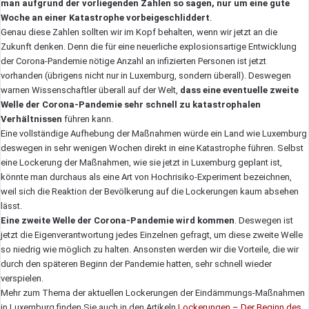
man aufgrund der vorliegenden Zahlen so sagen, nur um eine gute
Woche an einer Katastrophe vorbeigeschliddert
.
Genau diese Zahlen sollten wir im Kopf behalten, wenn wir jetzt an die
Zukunft denken. Denn die für eine neuerliche explosionsartige Entwicklung
der Corona-Pandemie nötige Anzahl an infizierten Personen ist jetzt
vorhanden (übrigens nicht nur in Luxemburg, sondern überall). Deswegen
warnen Wissenschaftler überall auf der Welt,
dass eine eventuelle zweite
Welle der Corona-Pandemie sehr schnell zu katastrophalen
Verhältnissen
führen kann.
Eine vollständige Aufhebung der Maßnahmen würde ein Land wie Luxemburg
deswegen in sehr wenigen Wochen direkt in eine Katastrophe führen. Selbst
eine Lockerung der Maßnahmen, wie sie jetzt in Luxemburg geplant ist,
könnte man durchaus als eine Art von Hochrisiko-Experiment bezeichnen,
weil sich die Reaktion der Bevölkerung auf die Lockerungen kaum absehen
lässt.
Eine zweite Welle der Corona-Pandemie wird kommen
. Deswegen ist
jetzt die Eigenverantwortung jedes Einzelnen gefragt, um diese zweite Welle
so niedrig wie möglich zu halten. Ansonsten werden wir die Vorteile, die wir
durch den späteren Beginn der Pandemie hatten, sehr schnell wieder
verspielen.
Mehr zum Thema der aktuellen Lockerungen der Eindämmungs-Maßnahmen
in Luxemburg finden Sie auch in den Artikeln
Lockerungen – Der Beginn des