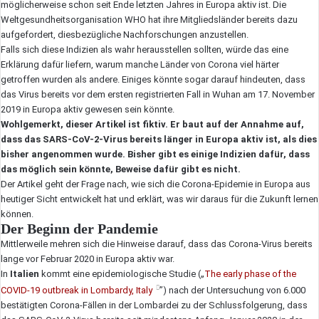
möglicherweise schon seit Ende letzten Jahres in Europa aktiv ist. Die
Weltgesundheitsorganisation WHO hat ihre Mitgliedsländer bereits dazu
aufgefordert, diesbezügliche Nachforschungen anzustellen.
Falls sich diese Indizien als wahr herausstellen sollten, würde das eine
Erklärung dafür liefern, warum manche Länder von Corona viel härter
getroffen wurden als andere. Einiges könnte sogar darauf hindeuten, dass
das Virus bereits vor dem ersten registrierten Fall in Wuhan am 17. November
2019 in Europa aktiv gewesen sein könnte.
Wohlgemerkt, dieser Artikel ist fiktiv. Er baut auf der Annahme auf,
dass das SARS-CoV-2-Virus bereits länger in Europa aktiv ist, als dies
bisher angenommen wurde. Bisher gibt es einige Indizien dafür, dass
das möglich sein könnte, Beweise dafür gibt es nicht.
Der Artikel geht der Frage nach, wie sich die Corona-Epidemie in Europa aus
heutiger Sicht entwickelt hat und erklärt, was wir daraus für die Zukunft lernen
können.
Der Beginn der Pandemie
Mittlerweile mehren sich die Hinweise darauf, dass das Corona-Virus bereits
lange vor Februar 2020 in Europa aktiv war.
In
Italien
kommt eine epidemiologische Studie („
The early phase of the
COVID-19 outbreak in Lombardy, Italy
”) nach der Untersuchung von 6.000
bestätigten Corona-Fällen in der Lombardei zu der Schlussfolgerung, dass