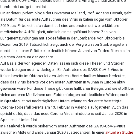
das SARS-CoV-2-Virus bereits seit mindestens Anfang Januar 2020 in der
Lombardei aufgetaucht ist.
Ein anderer Epidemiologe der Universität Mailand, Prof. Adriano Decarli, geht
als Datum für das erste Auftauchen des Virus in Italien sogar vom Oktober
2019 aus. Er bezieht sich damit auf eine ansonsten schwer erklärbare
medizinische Auffälligkeit, nämlich eine signifikant höhere Zahl von
Lungenentzündungen mit Todesfällen in der Lombardei von Oktober bis
Dezember 2019. Tatsächlich zeigt auch der Vergleich von Sterberegistern
norditalienischer Städte eine deutlich höhere Anzahl von Todesfällen als im
gleichen Zeitraum der Vorjahre.
Auf Basis der vorliegenden Daten lassen sich diese Thesen und Studien
weder belegen noch widerlegen. Ein Auftreten des SARS-CoV-2-Virus in
Italien bereits im Oktober letzten Jahres könnte darüber hinaus bedeuten,
dass das Virus bereits vor dem ersten Auftreten in Wuhan in Europa aktiv
gewesen wäre. Für diese These gibt keine haltbaren Belege, und sie stößt bei
vielen anderen Medizinern und Epidemiologen auf deutlichen Widerspruch.
In
Spanien
ist bei nachträglichen Untersuchungen der erste bestätigte
Corona-Todesfall bereits am 13. Februar in Valencia aufgetreten. Auch das
spricht dafür, dass das neue Corona-Virus mindestens seit Januar 2020 in
Spanien in Umlauf ist.
In
Frankreich
wurde bisher vom ersten Auftreten des SARS-CoV-2-Virus
zwischen Mitte und Ende Januar 2020 ausgegangen. In einer
aktuellen Studie