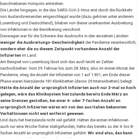
beschriebenen Hotspots entstehen.
Die Länder hingegen, in die das SARS-CoV-2-Virus erst durch die Rückkehr
von Auslandsreisenden eingeschleppt wurde (dazu gehören unter anderem
Luxemburg und Deutschland), blieben von dieser unerkannten Ausbreitung
von Infektionen in der Bevölkerung verschont.
Deswegen war für die Schwere des Ausbruchs in den einzelnen Ländern
weniger die Ausbreitungs-Geschwindigkeit
der Pandemie verantwortlich,
sondern eher die zu diesem Zeitpunkt vorhandene Anzahl der
Infizierten
im Land.
Am Beispiel von Luxemburg lässt sich das auch leicht an Zahlen
nachvollziehen. Vom 29. Februar bis zum 28. März, also im ersten Monat der
Pandemie, stieg die Anzahl der Infizierten von 1 auf 1.831, am Ende dieser
Phase waren hierzulande 181 Klinikbetten (davon 29 Intensivbetten) belegt.
Hätte die Anzahl der ursprünglich Infizierten auch nur 3-mal so hoch
gelegen, wäre das Kliniksystem hierzulande bereits Ende März an
seine Grenzen gestoßen, bei einer 6- oder 7-fachen Anzahl an
ursprünglich Infizierten wären wir von den aus Italien bekannten
Verhältnissen nicht weit entfernt gewesen.
Und dazu hat hierzulande nicht viel gefehlt. Hätten die ersten Infektionen
auch nur eine Woche früher stattgefunden, hätte das bereits zu der 4- bis 8-
fachen Anzahl an ursprünglich Infizierten geführt.
Wir sind also, das kann