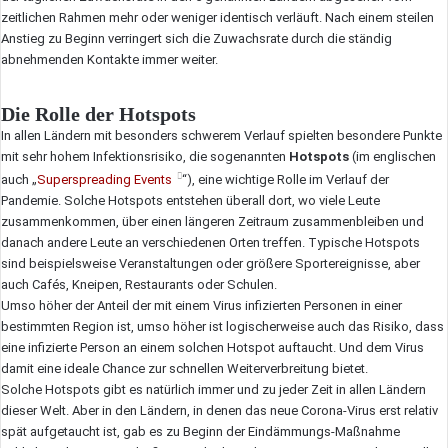
zeitlichen Rahmen mehr oder weniger identisch verläuft. Nach einem steilen
Anstieg zu Beginn verringert sich die Zuwachsrate durch die ständig
abnehmenden Kontakte immer weiter.
Die Rolle der Hotspots
In allen Ländern mit besonders schwerem Verlauf spielten besondere Punkte
mit sehr hohem Infektionsrisiko, die sogenannten
Hotspots
(im englischen
auch „
Superspreading Events
“), eine wichtige Rolle im Verlauf der
Pandemie. Solche Hotspots entstehen überall dort, wo viele Leute
zusammenkommen, über einen längeren Zeitraum zusammenbleiben und
danach andere Leute an verschiedenen Orten treffen. Typische Hotspots
sind beispielsweise Veranstaltungen oder größere Sportereignisse, aber
auch Cafés, Kneipen, Restaurants oder Schulen.
Umso höher der Anteil der mit einem Virus infizierten Personen in einer
bestimmten Region ist, umso höher ist logischerweise auch das Risiko, dass
eine infizierte Person an einem solchen Hotspot auftaucht. Und dem Virus
damit eine ideale Chance zur schnellen Weiterverbreitung bietet.
Solche Hotspots gibt es natürlich immer und zu jeder Zeit in allen Ländern
dieser Welt. Aber in den Ländern, in denen das neue Corona-Virus erst relativ
spät aufgetaucht ist, gab es zu Beginn der Eindämmungs-Maßnahme