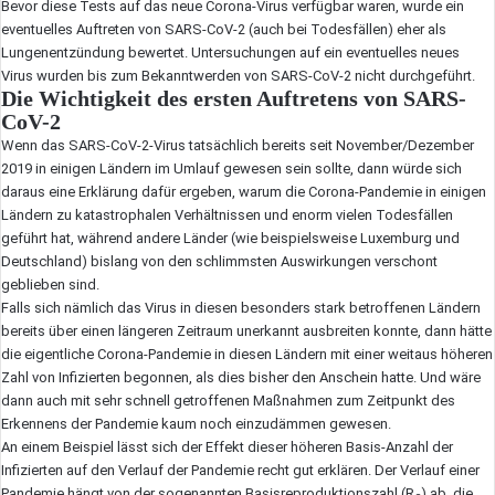
Bevor diese Tests auf das neue Corona-Virus verfügbar waren, wurde ein
eventuelles Auftreten von SARS-CoV-2 (auch bei Todesfällen) eher als
Lungenentzündung bewertet. Untersuchungen auf ein eventuelles neues
Virus wurden bis zum Bekanntwerden von SARS-CoV-2 nicht durchgeführt.
Die Wichtigkeit des ersten Auftretens von SARS-
CoV-2
Wenn das SARS-CoV-2-Virus tatsächlich bereits seit November/Dezember
2019 in einigen Ländern im Umlauf gewesen sein sollte, dann würde sich
daraus eine Erklärung dafür ergeben, warum die Corona-Pandemie in einigen
Ländern zu katastrophalen Verhältnissen und enorm vielen Todesfällen
geführt hat, während andere Länder (wie beispielsweise Luxemburg und
Deutschland) bislang von den schlimmsten Auswirkungen verschont
geblieben sind.
Falls sich nämlich das Virus in diesen besonders stark betroffenen Ländern
bereits über einen längeren Zeitraum unerkannt ausbreiten konnte, dann hätte
die eigentliche Corona-Pandemie in diesen Ländern mit einer weitaus höheren
Zahl von Infizierten begonnen, als dies bisher den Anschein hatte. Und wäre
dann auch mit sehr schnell getroffenen Maßnahmen zum Zeitpunkt des
Erkennens der Pandemie kaum noch einzudämmen gewesen.
An einem Beispiel lässt sich der Effekt dieser höheren Basis-Anzahl der
Infizierten auf den Verlauf der Pandemie recht gut erklären. Der Verlauf einer
Pandemie hängt von der sogenannten Basisreproduktionszahl (R
) ab, die