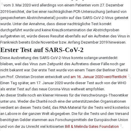
vom 3. Mai 2020 wird allerdings von einem Patienten vom 27. Dezember
2019 berichtet, der bei einer nachträglichen PCR-Untersuchung (anhand von
gespeichertem Abstrichmaterial) positiv auf das SARS-CoV-2-Virus getestet
wurde. Unter der Annahme, dass dieser nachträgliche Test korrekt
durchgeführt wurde und keine Kreuzkontamination der Abstrichproben
aufgetreten ist, würde dieses Resultat ebenfalls auf ein Auftreten des Virus in
Frankreich bereits Ende November bzw. Anfang Dezember 2019 hinweisen.
Erster Test auf SARS-CoV-2
Diese Ausbreitung des SARS-CoV-2-Virus konnte solange unentdeckt
bleiben, weil das Virus zum Zeitpunkt des Auftretens dieser Fälle noch gar
nicht bekannt war. Der erste Test wurde von einem Team der Berliner Charité
um Prof. Christian Drosten entwickelt und
am 16. Januar 2020 veröffentlicht
.
Einen Tag später, am 17. Januar 2020 wurde dieser Test auch von der WHO
als erster Test auf das neue Corona-Virus weltweit empfohlen.
An dieser Stelle noch ein kleiner Hinweis für die Verschwörungs-Theoretiker
unter uns. Weder die Charité noch eine der unterstützenden Organisationen
verdient an diesen Tests Geld, das RNA-Material für die Tests wird kostenlos
an Labore in der ganzen Welt abgegeben. Die für die Tests und den Versand
benötigten Gelder stammen aus Forschungsmitteln der Europäischen Union
und von der zu Unrecht viel kritisierten
Bill & Melinda Gates Foundation
.