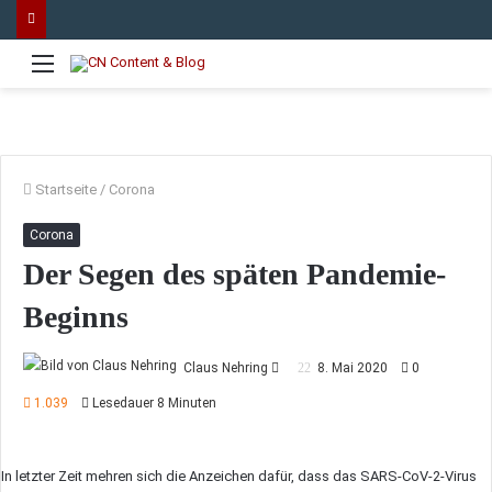
Menü
Startseite
/
Corona
Corona
Der Segen des späten Pandemie-
Beginns
Sende
Claus Nehring
8. Mai 2020
0
uns
1.039
Lesedauer 8 Minuten
eine
E-
Mail
In letzter Zeit mehren sich die Anzeichen dafür, dass das SARS-CoV-2-Virus