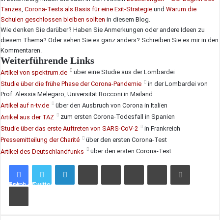
Tanzes
,
Corona-Tests als Basis für eine Exit-Strategie
und
Warum die
Schulen geschlossen bleiben sollten
in diesem Blog.
Wie denken Sie darüber? Haben Sie Anmerkungen oder andere Ideen zu
diesem Thema? Oder sehen Sie es ganz anders? Schreiben Sie es mir in den
Kommentaren.
Weiterführende Links
Artikel von spektrum.de
über eine Studie aus der Lombardei
Studie über die frühe Phase der Corona-Pandemie
in der Lombardei von
Prof. Alessia Melegaro, Universität Bocconi in Mailand
Artikel auf n-tv.de
über den Ausbruch von Corona in Italien
Artikel aus der TAZ
zum ersten Corona-Todesfall in Spanien
Studie über das erste Auftreten von SARS-CoV-2
in Frankreich
Pressemitteilung der Charité
über den ersten Corona-Test
Artikel des Deutschlandfunks
über den ersten Corona-Test
LinkedIn
Tumblr
Pinterest
Reddit
VKontakte
Teile per E-Mail
Facebook
Twitter
Drucken