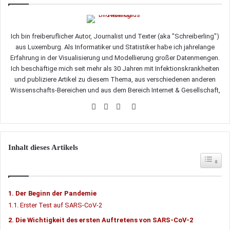
Ich bin freiberuflicher Autor, Journalist und Texter (aka "Schreiberling")
aus Luxemburg. Als Informatiker und Statistiker habe ich jahrelange
Erfahrung in der Visualisierung und Modellierung großer Datenmengen.
Ich beschäftige mich seit mehr als 30 Jahren mit Infektionskrankheiten
und publiziere Artikel zu diesem Thema, aus verschiedenen anderen
Wissenschafts-Bereichen und aus dem Bereich Internet & Gesellschaft,
Webseite
Facebook
Twitter
LinkedIn
Inhalt dieses Artikels
Toggle Tab
Der Beginn der Pandemie
Erster Test auf SARS-CoV-2
Die Wichtigkeit des ersten Auftretens von SARS-CoV-2