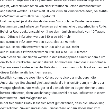
0
angibt, wie viele Menschen von einer infektiösen Person durchschnittlich
angesteckt werden. Dieser Wert ist von Virus zu Virus verschieden, bei SARS-
CoV-2 liegt er vermutlich bei ungefähr 3.
Und hier spielt jetzt die Anzahl der zum Ausbruch der Pandemie in einem
bestimmten Land infizierten Personen auf einmal eine ganz erhebliche Rolle.
Bei einer Reproduktionszahl von 3 werden nämlich innerhalb von 10 Tagen:
aus 10 Basis-Infizierten werden 640, also 630 mehr
aus 50 Basis-Infizierten werden 3.200, also 3.150 mehr
aus 500 Basis-Infizierte werden 32.000, also 31.500 mehr
aus 2.000 Basis-Infizierten werden 128.000, also 126.000 mehr
Von diesen Neu-Infizierten werden in der Anfangsphase einer Pandemie um
die 15 % in Krankenhäuser eingeliefert. Ab welchem Punkt das Gesundheits-
System eines Landes unter der Belastung zusammenbricht, lässt sich anhand
dieser Zahlen relativ leicht ermessen.
Letztlich kommt die eigentliche Katastrophe also gar nicht durch die
Ausbreitungs-Geschwindigkeit zustande, die in allen Ländern ja mehr oder
weniger gleich ist. Viel wichtiger ist die Anzahl der zu Beginn der Pandemie
bereits Infizierten, denn von ihr hängt die Anzahl der Neu-Infizierten in einem
bestimmten Land maßgeblich ab.
In der folgenden Grafik lässt sich recht gut erkennen, dass die Entwicklung
der täglichen Zuwachsrate in den 5 genannten Ländern abgesehen vom