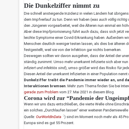
Die Dunkelziffer nimmt zu
Die schnell ansteigende Inzidenz in vielen Ländern hat übrigens
dem Impfverlauf zu tun. Denn wir haben (
was auch völlig richtig
den Jüngeren vorgearbeitet, weil die Älteren nun einmal ein hö
Aber diese Impfpriorisierung führt auch dazu, dass sich jetzt v
leichte Symptome einer Covid-Erkrankung haben. Außerdem wi
Menschen deutlich weniger testen lassen, als dies bei älteren der
festgestellt, weil sie von der Infektion gar nichts bemerken.
Deswegen sollten wir davon ausgehen, dass der Anteil der unerka
ständig zunimmt. Umso mehr unerkannt Infizierte sich aber nun 
infiziert und infektiös sind
), umso größer wird das Risiko für jede
Diesen Anteil der unerkannt Infizierten in einer Population nennt
Dunkelziffer treibt die Pandemie immer wieder an, und d
Interaktionen bremsen
. Mehr zum Thema finden Sie bei Inter
gerade zum Problem
vom 27. Mai 2021 in diesem Blog.
Corona wird zur “Pandemie der Ungeimp
Wenn wir uns dazu entschließen, die vierte Welle ohne Einschrä
ein solches „Durchlaufen lassen“ einer weiteren Pandemiewelle b
Quelle:
OurWorldInData
) sind im Moment noch mehr als 45 Pr
Europa sind es gut 55 Prozent.