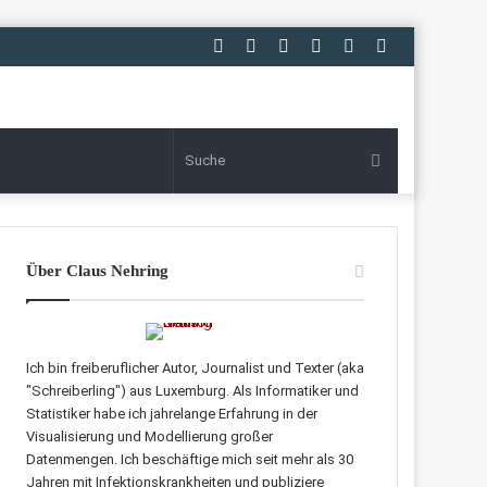
Facebook
Twitter
LinkedIn
RSS
E-
Zufälliger
Mail
Artikel
Suche
Über Claus Nehring
Ich bin freiberuflicher Autor, Journalist und Texter (aka
"Schreiberling") aus Luxemburg. Als Informatiker und
Statistiker habe ich jahrelange Erfahrung in der
Visualisierung und Modellierung großer
Datenmengen. Ich beschäftige mich seit mehr als 30
Jahren mit Infektionskrankheiten und publiziere