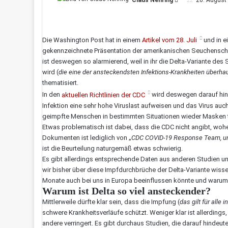
Claus Nehring
20. August
uns
eine
E-
Die Washington Post hat in einem
Artikel vom 28. Juli
und in e
Mail
gekennzeichnete Präsentation der amerikanischen Seuchensc
ist deswegen so alarmierend, weil in ihr die Delta-Variante de
wird (
die eine der ansteckendsten Infektions-Krankheiten überhau
thematisiert.
In den
aktuellen Richtlinien der CDC
wird deswegen darauf hi
Infektion eine sehr hohe Viruslast aufweisen und das Virus a
geimpfte Menschen in bestimmten Situationen wieder Masken 
Etwas problematisch ist dabei, dass die CDC nicht angibt, wo
Dokumenten ist lediglich von „
CDC COVID-19 Response Team, un
ist die Beurteilung naturgemäß etwas schwierig.
Es gibt allerdings entsprechende Daten aus anderen Studien 
wir bisher über diese Impfdurchbrüche der Delta-Variante wissen
Monate auch bei uns in Europa beeinflussen könnte und warum 
Warum ist Delta so viel ansteckender?
Mittlerweile dürfte klar sein, dass die Impfung (
das gilt für alle
schwere Krankheitsverläufe schützt. Weniger klar ist allerding
andere verringert. Es gibt durchaus Studien, die darauf hindeu