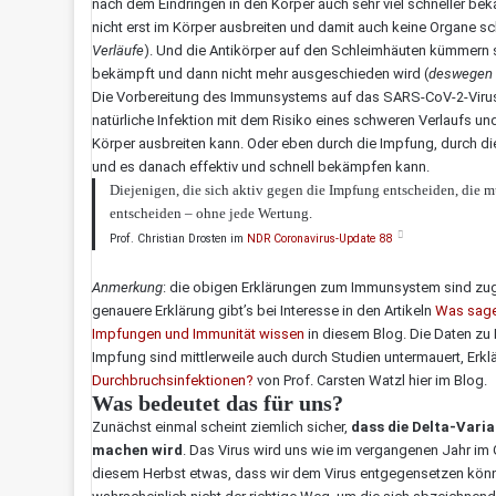
nach dem Eindringen in den Körper auch sehr viel schneller bekä
nicht erst im Körper ausbreiten und damit auch keine Organe s
Verläufe
). Und die Antikörper auf den Schleimhäuten kümmern s
bekämpft und dann nicht mehr ausgeschieden wird (
deswegen s
Die Vorbereitung des Immunsystems auf das SARS-CoV-2-Virus 
natürliche Infektion mit dem Risiko eines schweren Verlaufs un
Körper ausbreiten kann. Oder eben durch die Impfung, durch d
und es danach effektiv und schnell bekämpfen kann.
Diejenigen, die sich aktiv gegen die Impfung entscheiden, die mü
entscheiden – ohne jede Wertung.
Prof. Christian Drosten im
NDR Coronavirus-Update 88
Anmerkung
: die obigen Erklärungen zum Immunsystem sind zugu
genauere Erklärung gibt’s bei Interesse in den Artikeln
Was sagen
Impfungen und Immunität wissen
in diesem Blog. Die Daten z
Impfung sind mittlerweile auch durch Studien untermauert, Erkl
Durchbruchsinfektionen?
von Prof. Carsten Watzl hier im Blog.
Was bedeutet das für uns?
Zunächst einmal scheint ziemlich sicher,
dass die Delta-Varia
machen wird
. Das Virus wird uns wie im vergangenen Jahr im 
diesem Herbst etwas, dass wir dem Virus entgegensetzen kön