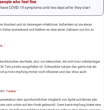
people who feel fine
ot have COVID-19 symptoms until two days after they start
e Viruslast und ist deswegen infektiöser. Außerdem ist sie etwas
hon früher ansteckend und bleiben es über einen Zeitraum von bis zu
lle
durchbrüchen die Rede, also von Menschen, die sich trotz vollständiger
R-Test positiv ausgefallen ist. Schwurbler nutzen das gerne mal als
ich ja trotz Impfung immer noch infizieren und das Virus auch
lle:
Twitter
gumentation dem sprichwörtlichen Vergleich von Äpfel und Birnen (
der
rtoon sehr schön auf den Punkt gebracht
). Denn keine Impfung bietet eine
en. Im Fall einer Infektion trotz Impfung geht es eher darum, wie viel