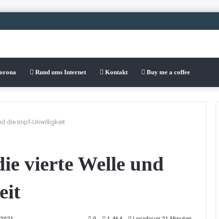
Corona
Rund ums Internet
Kontakt
Buy me a coffee
und die Impf-Unwilligkeit
die vierte Welle und
eit