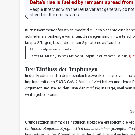
Delta’s rise is fuelled by rampant spread from 
People infected with the Delta variant generally do n
shedding the coronavirus.
Kurz zusammengefasst verursacht die Delta-Variante eine höher
schneller als bisherige Varianten, deswegen sind Infizierte sc
knapp 2 Tagen, bevor die ersten Symptome auftauchen.
Delta is alpha on steroids
James M. Musser, Houston Methodist Hospital and Research Institute,
Que
Der Einfluss der Impfungen
In den Medien und in den sozialen Netzwerken ist viel von Impf
Impfung mit dem SARS-CoV-2-Virus infiziert haben und deren PC
Argument und stellen den Sinn der Impfung in Frage, weil man s
weitergeben könne.
Que
Grundsätzlich stimmt das natürlich, trotzdem entspricht die Ar
Cartoonist Benjamin Slyngstad hat das in dem hier gezeigten Ca
hundertprozentige Sicherheit, Impfdurchbrüche wird es immer geb