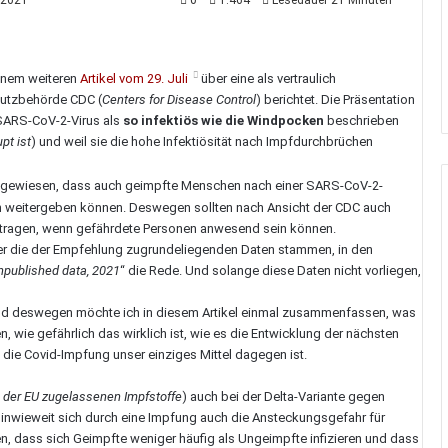
 2021
0
1.464
Lesedauer 21 Minuten
inem weiteren
Artikel vom 29. Juli
über eine als vertraulich
hutzbehörde CDC (
Centers for Disease Control
) berichtet. Die Präsentation
s SARS-CoV-2-Virus als
so infektiös wie die Windpocken
beschrieben
pt ist
) und weil sie die hohe Infektiösität nach Impfdurchbrüchen
ngewiesen, dass auch geimpfte Menschen nach einer SARS-CoV-2-
uch weitergeben können. Deswegen sollten nach Ansicht der CDC auch
tragen, wenn gefährdete Personen anwesend sein können.
her die der Empfehlung zugrundeliegenden Daten stammen, in den
published data, 2021
“ die Rede. Und solange diese Daten nicht vorliegen,
und deswegen möchte ich in diesem Artikel einmal zusammenfassen, was
, wie gefährlich das wirklich ist, wie es die Entwicklung der nächsten
die Covid-Impfung unser einziges Mittel dagegen ist.
 in der EU zugelassenen Impfstoffe
) auch bei der Delta-Variante gegen
s, inwieweit sich durch eine Impfung auch die Ansteckungsgefahr für
ten, dass sich Geimpfte weniger häufig als Ungeimpfte infizieren und dass