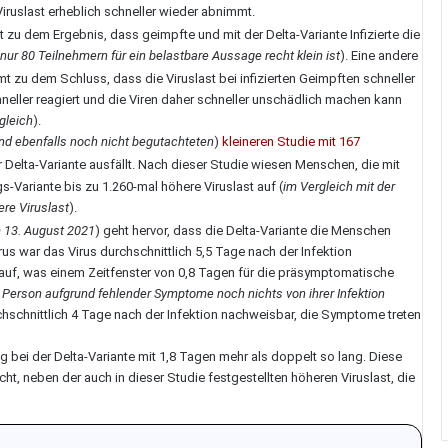
 Viruslast erheblich schneller wieder abnimmt.
 zu dem Ergebnis, dass geimpfte und mit der Delta-Variante Infizierte die
nur 80 Teilnehmern für ein belastbare Aussage recht klein ist
). Eine andere
 zu dem Schluss, dass die Viruslast bei infizierten Geimpften schneller
neller reagiert und die Viren daher schneller unschädlich machen kann
 gleich
).
nd ebenfalls noch nicht begutachteten
)
kleineren Studie mit 167
er Delta-Variante ausfällt. Nach dieser Studie wiesen Menschen, die mit
gs-Variante bis zu 1.260-mal höhere Viruslast auf (
im Vergleich mit der
re Viruslast
).
m 13. August 2021
) geht hervor, dass die Delta-Variante die Menschen
rus war das Virus durchschnittlich 5,5 Tage nach der Infektion
uf, was einem Zeitfenster von 0,8 Tagen für die präsymptomatische
rte Person aufgrund fehlender Symptome noch nichts von ihrer Infektion
durchschnittlich 4 Tage nach der Infektion nachweisbar, die Symptome treten
 bei der Delta-Variante mit 1,8 Tagen mehr als doppelt so lang. Diese
t, neben der auch in dieser Studie festgestellten höheren Viruslast, die