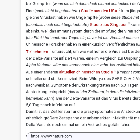
bei Geimpften (
wenn sie sich dann doch einmal anstecken
) die
Eine (
noch nicht begutachtete
)
Studie aus den USA
kam jüngst
gleiche Viruslast haben wie Ungeimpfte (
wobei diese Studie mit 
(
ebenfalls noch nicht begutachtete
)
Studie aus Singapur
kommt
absinkt, weil das Immunsystem durch die Impfung die Viren sch
(
der Effekt tritt nach vier Tagen ein, davor ist die Virenlast nahezu
Chinesische Forscher haben in einer kürzlich veröffentlichten (
u
Teilnehmern
untersucht, um wie viel höher die Viruslast bei d
der Delta-Variante infiziert waren, eine im Vergleich zur Ursprun
Alpha-Variante wäre das immer noch eine zehn- bis zwölfmal höhe
Aus einer anderen
aktuellen chinesischen Studie
(
Preprint vo
schneller und stärker infiziert. Beim Wildtyp des SARS-CoV-2-Vi
nachweisbar, Symptome der Erkrankung traten nach 6,3 Tagen a
Ansteckung entspricht (
das ist der Zeitraum, in dem die infizie
bemerken kann
). Bei der Delta-Variante ist das Virus bereits 
5,8 Tage nach Infektion auf.
Damit ist das Zeitfenster für die präsymptomatische Ansteckung
erheblich größere Zeitspanne der unbemerkten Infektiösität mach
Delta-Variante noch einmal um ein Vielfaches gefährlicher.
https://www.nature.com