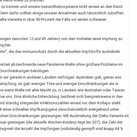
e vierte Welle zu brechen.
n zu können und unsere Gesundheitssysteme nicht erneut an den Rand
Denn dafür sollten einige unserer Annahmen auch tatsächlich zutreffen:
lta-Variante in über 90 Prozent der Fälle vor einem schweren
jenigen zwischen 12 und 49 Jahren
) von den Vorteilen einer Impfung zu
impfen
nte“, die den Immunschutz durch die aktuellen Impfstoffe aushebeln
ch derzeit abzeichnende neue Pandemie-Welle ohne größere Probleme im
 Einschränkungen benötigen.
n wir gerade in anderen Ländern verfolgen. Australien galt, genau wie
Bekämpfung, es gab weniger Tote und weniger Einschränkungen als in
ie vierte Welle mit aller Macht zu, in Ländern wie Australien oder Taiwan
bei uns. Eine ähnliche Entwicklung zeichnet sich beispielsweise in den
 ständig steigender Infektionszahlen erneut vor dem Kollaps steht.
 mit einer schnellen Impfkampgane zwischenzeitlich weitgehend unter
rlichen Einschränkungen gezwungen. Mit Ausbreitung der Delta-Variante ist
nuar gestiegen (
die aktuelle Wochen-Inzidenz liegt bei 527
), die Zahl der
stagniert die Anzahl der Impfungen (
vollständig geimpft sind knapp 68 %