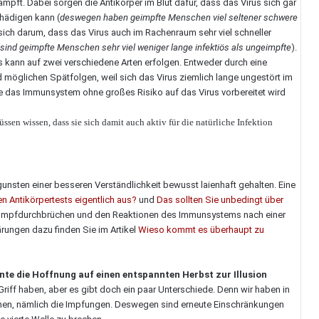
mpft. Dabei sorgen die Antikörper im Blut dafür, dass das Virus sich gar
chädigen kann (
deswegen haben geimpfte Menschen viel seltener schwere
ich darum, dass das Virus auch im Rachenraum sehr viel schneller
ind geimpfte Menschen sehr viel weniger lange infektiös als ungeimpfte
).
kann auf zwei verschiedene Arten erfolgen. Entweder durch eine
d möglichen Spätfolgen, weil sich das Virus ziemlich lange ungestört im
ie das Immunsystem ohne großes Risiko auf das Virus vorbereitet wird
ssen wissen, dass sie sich damit auch aktiv für die natürliche Infektion
nsten einer besseren Verständlichkeit bewusst laienhaft gehalten. Eine
 Antikörpertests eigentlich aus?
und
Das sollten Sie unbedingt über
u Impfdurchbrüchen und den Reaktionen des Immunsystems nach einer
ärungen dazu finden Sie im Artikel
Wieso kommt es überhaupt zu
nte die Hoffnung auf einen entspannten Herbst zur Illusion
Griff haben, aber es gibt doch ein paar Unterschiede. Denn wir haben in
nen, nämlich die Impfungen. Deswegen sind erneute Einschränkungen