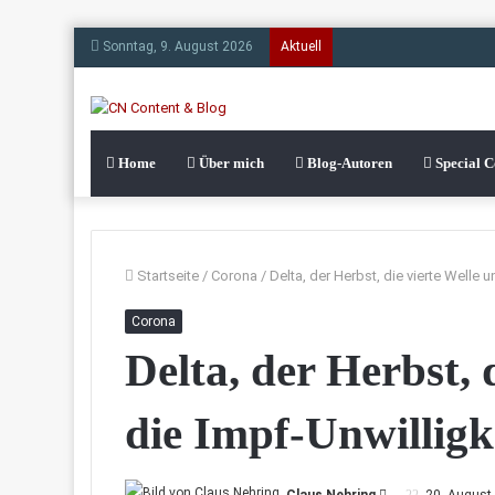
Sonntag, 9. August 2026
Aktuell
Home
Über mich
Blog-Autoren
Special 
Startseite
/
Corona
/
Delta, der Herbst, die vierte Welle 
Corona
Delta, der Herbst, 
die Impf-Unwilligk
Sende