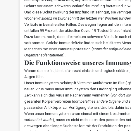
Schutz vor einem schweren Verlauf die Impfung bietet und in we
Und diese Schutzwirkung der Impfung ist sehr gut, sie verringe
Wochen-Inzidenz im Durchschnitt der letzten vier Wochen für Gei
Verläufe in beinahe allen Fällen. Deswegen liegen auf den Inte
entfallen 99 Prozent der aktuellen Covid-19-Todesfälle auf nic
Dazu kommt noch, dass die meisten schweren Verläufe nach e
vorkommen. Solche Immundefizite finden sich bei älteren Mens
Menschen mit einer Immunsuppression (
entweder aufgrund eine
Organtransplantationen
).
Die Funktionsweise unseres Immuns
Warum das so ist, lässt sich recht einfach und logisch erklär
Augen führt.
Unser Immunsystem bekämpft Viren mit Antikörpern im Blut (IgM
neuen Virus muss unser Immunsystem den Eindringling erkennen
Zeit kann sich das Virus im Rachenraum vermehren (
von dort wi
gesamten Körper verbreiten (
dort befällt es andere Organe und s
passenden Antikörper zur Verfügung stehen. Und bis dahin ist d
Wenn unser Immunsystem schon einmal mit einem bestimmten V
vorbereitet wurde
), muss es nicht mehr nach den passenden Ant
deswegen ohne lange Suche sofort mit der Produktion der passe