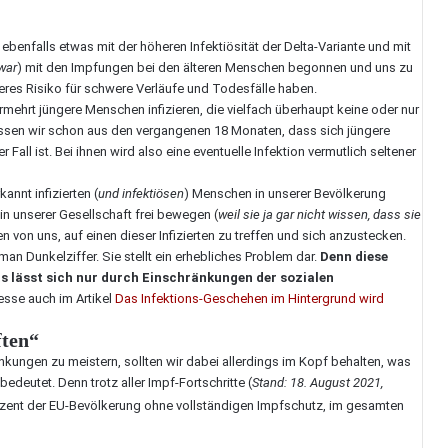
 ebenfalls etwas mit der höheren Infektiösität der Delta-Variante und mit
 war
) mit den Impfungen bei den älteren Menschen begonnen und uns zu
heres Risiko für schwere Verläufe und Todesfälle haben.
ermehrt jüngere Menschen infizieren, die vielfach überhaupt keine oder nur
ssen wir schon aus den vergangenen 18 Monaten, dass sich jüngere
 Fall ist. Bei ihnen wird also eine eventuelle Infektion vermutlich seltener
nnt infizierten (
und infektiösen
) Menschen in unserer Bevölkerung
in unserer Gesellschaft frei bewegen (
weil sie ja gar nicht wissen, dass sie
n von uns, auf einen dieser Infizierten zu treffen und sich anzustecken.
 man Dunkelziffer. Sie stellt ein erhebliches Problem dar.
Denn diese
as lässt sich nur durch Einschränkungen der sozialen
esse auch im Artikel
Das Infektions-Geschehen im Hintergrund wird
ften“
nkungen zu meistern, sollten wir dabei allerdings im Kopf behalten, was
edeutet. Denn trotz aller Impf-Fortschritte (
Stand: 18. August 2021,
ozent der EU-Bevölkerung ohne vollständigen Impfschutz, im gesamten