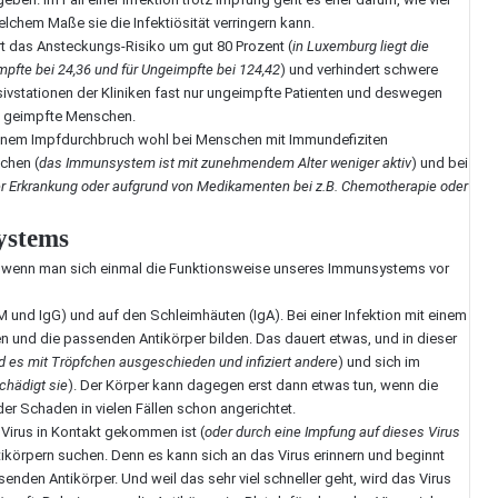
lchem Maße sie die Infektiösität verringern kann.
rt das Ansteckungs-Risiko um gut 80 Prozent (
in Luxemburg liegt die
mpfte bei 24,36 und für Ungeimpfte bei 124,42
) und verhindert schwere
nsivstationen der Kliniken fast nur ungeimpfte Patienten und deswegen
ht geimpfte Menschen.
inem Impfdurchbruch wohl bei Menschen mit Immundefiziten
chen (
das Immunsystem ist mit zunehmendem Alter weniger aktiv
) und bei
r Erkrankung oder aufgrund von Medikamenten bei z.B. Chemotherapie oder
ystems
en, wenn man sich einmal die Funktionsweise unseres Immunsystems vor
 und IgG) und auf den Schleimhäuten (IgA). Bei einer Infektion mit einem
 und die passenden Antikörper bilden. Das dauert etwas, und in dieser
rd es mit Tröpfchen ausgeschieden und infiziert andere
) und sich im
chädigt sie
). Der Körper kann dagegen erst dann etwas tun, wenn die
er Schaden in vielen Fällen schon angerichtet.
irus in Kontakt gekommen ist (
oder durch eine Impfung auf dieses Virus
ikörpern suchen. Denn es kann sich an das Virus erinnern und beginnt
nden Antikörper. Und weil das sehr viel schneller geht, wird das Virus