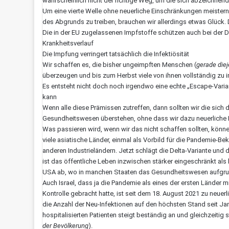
wahrscheinlich nicht der richtige Weg, um die sich abzeichnend
Um eine vierte Welle ohne neuerliche Einschränkungen meister
des Abgrunds zu treiben, brauchen wir allerdings etwas Glück. 
Die in der EU zugelassenen Impfstoffe schützen auch bei der De
Krankheitsverlauf
Die Impfung verringert tatsächlich die Infektiösität
Wir schaffen es, die bisher ungeimpften Menschen (
gerade die
überzeugen und bis zum Herbst viele von ihnen vollständig zu 
Es entsteht nicht doch noch irgendwo eine echte „Escape-Varia
kann
Wenn alle diese Prämissen zutreffen, dann sollten wir die si
Gesundheitswesen überstehen, ohne dass wir dazu neuerliche
Was passieren wird, wenn wir das nicht schaffen sollten, könne
viele asiatische Länder, einmal als Vorbild für die Pandemie-
anderen Industrieländern. Jetzt schlägt die Delta-Variante und d
ist das öffentliche Leben inzwischen stärker eingeschränkt als 
USA ab, wo in manchen Staaten das Gesundheitswesen aufgrund
Auch Israel, dass ja die Pandemie als eines der ersten Länder
Kontrolle gebracht hatte, ist seit dem 18. August 2021 zu neue
die Anzahl der Neu-Infektionen auf den höchsten Stand seit Ja
hospitalisierten Patienten steigt beständig an und gleichzeitig 
der Bevölkerung
).